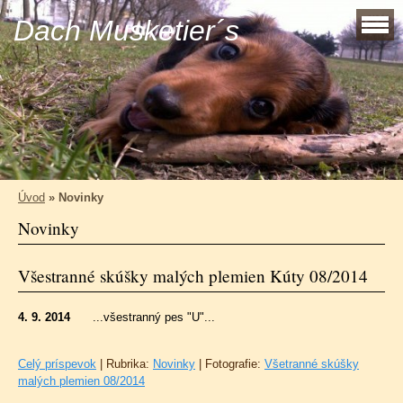
Dach Musketier´s
Úvod
»
Novinky
Novinky
Všestranné skúšky malých plemien Kúty 08/2014
4. 9. 2014
...všestranný pes "U"...
Celý príspevok
|
Rubrika:
Novinky
|
Fotografie:
Všetranné skúšky
malých plemien 08/2014