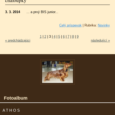
chaloupky"
3. 3. 2014
... a prvý BIS junior...
Celý príspevok
|
Rubrika:
Novinky
1
|
2
|
3
|
4
|
5
|
6
|
7
|
8
|
9
« predchádzajúci
následující »
Fotoalbum
A T H O S