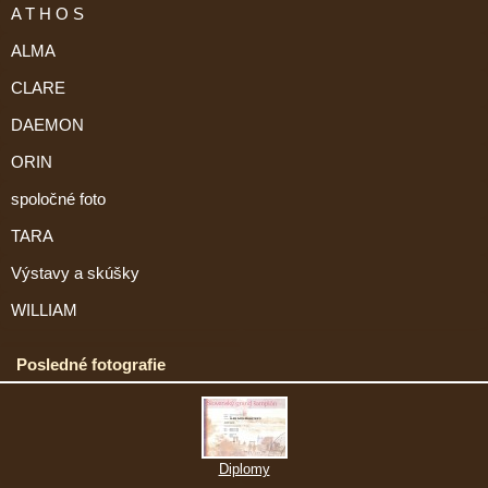
A T H O S
ALMA
CLARE
DAEMON
ORIN
spoločné foto
TARA
Výstavy a skúšky
WILLIAM
Posledné fotografie
Diplomy