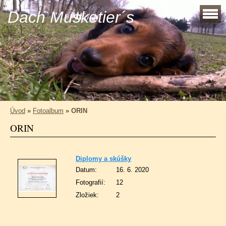
Dach Musketier´s
Úvod
»
Fotoalbum
»
ORIN
ORIN
Diplomy a skúšky
Datum:
16. 6. 2020
Fotografií:
12
Zložiek:
2