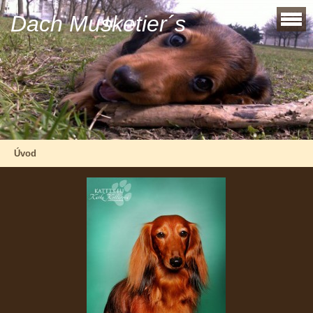
Dach Musketier´s
Úvod