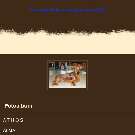
Slovenský klubový šampión krásy (SK)
Fotoalbum
A T H O S
ALMA