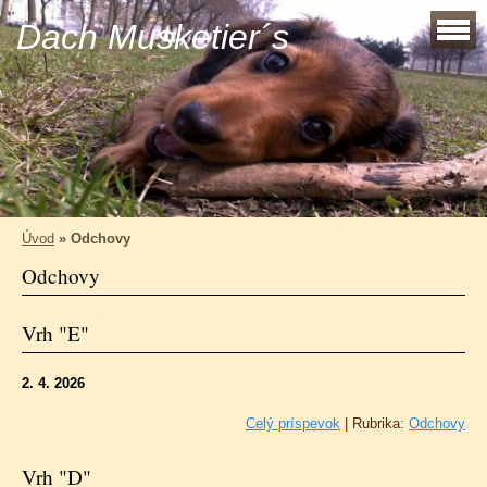
Dach Musketier´s
Úvod
»
Odchovy
Odchovy
Vrh "E"
2. 4. 2026
Celý príspevok
|
Rubrika:
Odchovy
Vrh "D"