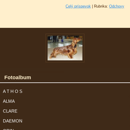
Celý príspevok
|
Rubrika:
Odchovy
Fotoalbum
A T H O S
ALMA
CLARE
DAEMON