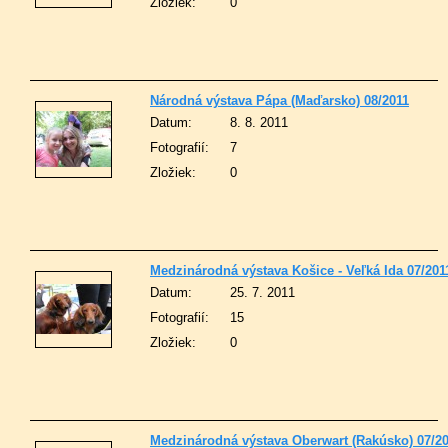
Zložiek:
0
Národná výstava Pápa (Maďarsko) 08/2011
Datum:
8. 8. 2011
Fotografií:
7
Zložiek:
0
Medzinárodná výstava Košice - Veľká Ida 07/201
Datum:
25. 7. 2011
Fotografií:
15
Zložiek:
0
Medzinárodná výstava Oberwart (Rakúsko) 07/2