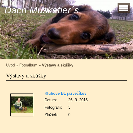
Dach Musketier´s
Úvod
»
Fotoalbum
»
Výstavy a skúšky
Výstavy a skúšky
Klubové BL jazvečíkov
Datum:
26. 9. 2015
Fotografií:
3
Zložiek:
0