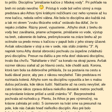
to prišlo. Disciplína "prinášanie kačice z hlbokej vody". Pri pohľade na
breh mi ostalo nevoľno
. Prístup k vode bol veľmi strmý a moja
predstava ako Athos tými krátkymi nožičkami cez neho vynesie až ku
mne kačicu, nebola veľmi vábna. Ale bola to disciplína ako každá iná
a tak mi okrem "zvuku tlkúceho srdca" ostávalo iba dúfať, že to
nejako zvládne. Rázny povel, vypustenie...Athyho skok z brehu do
vody bez zaváhania, priame uchopenie, prinášanie vo vode, výstup
na breh, zaborenie do bahna, prešmykovanie na zráze brehu až po
ocitnutie sa predo mnou s kačicou v papuli bolo z jeho strany úžasné.
Avšak odovzdanie v stoji a nie v sede, nás stálo známku "3". Aj
napriek tomu Athy dostal obrovskú pochvalu za úspešne zvládnutú
prvú disciplínu. Presun na ďalšiu a pre mňa dosť obávanú disciplínu,
trvalo iba chvíľu. "Naháňanie v tŕstí" sa konalo na okraji jazera. Avšak
rozmer rákosu siahal až po hlavnú cestu, kde chodili autá. Korona,
ktorá tam bola sa dobrovoľne prihlásila, že sa postavia na cestu a
budú dávať pozor, aby pes z rákosu nevybehol. Táto predstava mi
roztriasla kolená. Athyho som na disciplínu vypustila a len s malou
dušou počúvala, kde rákos šuští. Našťastie až na cestu nevyšiel, ale
zato krásne rákos zprava doľava niekoľko desiatok metrov pochodil,
na privolanie krásne prišiel a ustál známku "4". Bezprostredná
pochvala od rozhodcu p. Plentu, že Athos je pes výnimočný, na
krásne zahriala pri srdci. S úsmevom na tvári sme sa presunuli na
pole, kde nás čakalo hneď nieľkoľko disciplín. Ako pré bolo