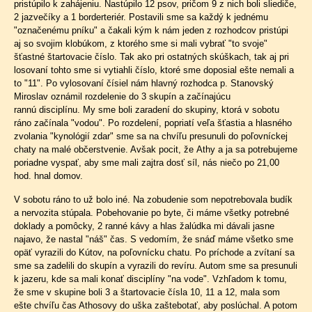
pristúpilo k zahájeniu. Nastúpilo 12 psov, pričom 9 z nich boli sliediče,
2 jazvečíky a 1 borderteriér. Postavili sme sa každý k jednému
"označenému pníku" a čakali kým k nám jeden z rozhodcov pristúpi
aj so svojim klobúkom, z ktorého sme si mali vybrať "to svoje"
šťastné štartovacie číslo. Tak ako pri ostatných skúškach, tak aj pri
losovaní tohto sme si vytiahli číslo, ktoré sme doposial ešte nemali a
to "11". Po vylosovaní čísiel nám hlavný rozhodca p. Stanovský
Miroslav oznámil rozdelenie do 3 skupín a začínajúcu
rannú disciplínu. My sme boli zaradení do skupiny, ktorá v sobotu
ráno začínala "vodou". Po rozdelení, popriatí veľa šťastia a hlasného
zvolania "kynológií zdar" sme sa na chvíľu presunuli do poľovníckej
chaty na malé občerstvenie. Avšak pocit, že Athy a ja sa potrebujeme
poriadne vyspať, aby sme mali zajtra dosť síl, nás niečo po 21,00
hod. hnal domov.
V sobotu ráno to už bolo iné. Na zobudenie som nepotrebovala budík
a nervozita stúpala. Pobehovanie po byte, či máme všetky potrebné
doklady a pomôcky, 2 ranné kávy a hlas žalúdka mi dávali jasne
najavo, že nastal "náš" čas. S vedomím, že snáď máme všetko sme
opäť vyrazili do Kútov, na poľovnícku chatu. Po príchode a zvítaní sa
sme sa zadelili do skupín a vyrazili do revíru. Autom sme sa presunuli
k jazeru, kde sa mali konať disciplíny "na vode". Vzhľadom k tomu,
že sme v skupine boli 3 a štartovacie čísla 10, 11 a 12, mala som
ešte chvíľu čas Athosovy do uška zaštebotať, aby poslúchal. A potom