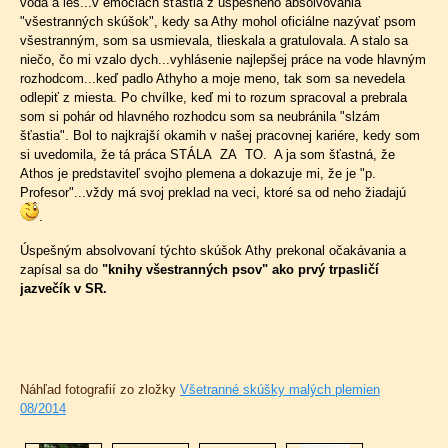
voda a les...v emóciách šťastia z úspešného absolvovania
"všestranných skúšok", kedy sa Athy mohol oficiálne nazývať psom
všestranným, som sa usmievala, tlieskala a gratulovala. A stalo sa
niečo, čo mi vzalo dych...vyhlásenie najlepšej práce na vode hlavným
rozhodcom...keď padlo Athyho a moje meno, tak som sa nevedela
odlepiť z miesta. Po chvílke, keď mi to rozum spracoval a prebrala
som si pohár od hlavného rozhodcu som sa neubránila "slzám
šťastia". Bol to najkrajší okamih v našej pracovnej kariére, kedy som
si uvedomila, že tá práca STÁLA ZA TO. A ja som šťastná, že
Athos je predstaviteľ svojho plemena a dokazuje mi, že je "p.
Profesor"...vždy má svoj preklad na veci, ktoré sa od neho žiadajú
.
Úspešným absolvovaní týchto skúšok Athy prekonal očakávania a
zapísal sa do
"knihy všestranných psov" ako prvý trpasličí
jazvečík v SR.
Náhľad fotografií zo zložky
Všetranné skúšky malých plemien
08/2014