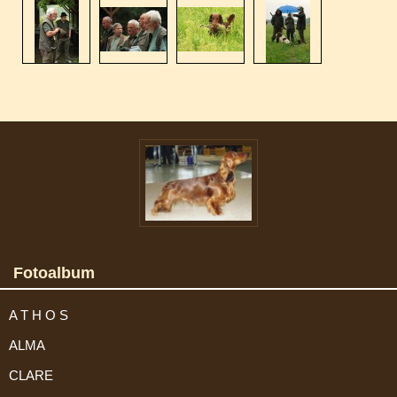
Fotoalbum
A T H O S
ALMA
CLARE