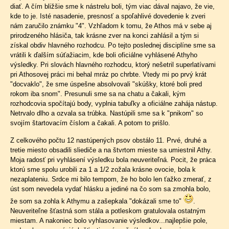
diať. A čím bližšie sme k nástrelu boli, tým viac dával najavo, že vie,
kde to je. Isté nasadenie, presnosť a spoľahlivé dovedenie k zveri
nám zaručilo známku "4". Vzhľadom k tomu, že Athos má v sebe aj
prirodzeného hlásiča, tak krásne zver na konci zahlásil a tým si
získal obdiv hlavného rozhodcu. Po tejto poslednej disciplíne sme sa
vrátili k ďalším súťažiacim, kde boli oficiálne vyhlásené Athyho
výsledky. Pri slovách hlavného rozhodcu, ktorý nešetril superlatívami
pri Athosovej práci mi behal mráz po chrbte. Vtedy mi po prvý krát
"docvaklo", že sme úspešne absolvovali "skúšky, ktoré boli pred
rokom iba snom". Presunuli sme sa na chatu a čakali, kým
rozhodcovia spočítajú body, vyplnia tabuľky a oficiálne zahája nástup.
Netrvalo dlho a ozvala sa trúbka. Nastúpili sme sa k "pnikom" so
svojím štartovacím číslom a čakali. A potom to prišlo.
Z celkového počtu 12 nastúpených psov obstálo 11. Prvé, druhé a
tretie miesto obsadili sliediče a na štvrtom mieste sa umiestnil Athy.
Moja radosť pri vyhlásení výsledku bola neuveriteľná. Pocit, že práca
ktorú sme spolu urobili za 1 a 1/2 zožala krásne ovocie, bola k
nezaplateniu. Srdce mi bilo tempom, že ho bolo len ťažko zmerať, z
úst som nevedela vydať hlásku a jediné na čo som sa zmohla bolo,
že som sa zohla k Athymu a zašepkala "dokázali sme to"
.
Neuveriteľne šťastná som stála a potleskom gratulovala ostatným
miestam. A nakoniec bolo vyhlasovanie výsledkov...najlepšie pole,