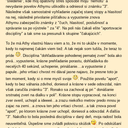
"sliedenie", kde môj opätovný stres spôsobil moju "nemotu" a
nevydanie povelov Athymu uškodilo a odniesol si známku "3".
Následne však samostatné vyhľadanie zajačej starej stopy a hlasitosť
na nej, následné privolanie píšťalkou a vypustenie znova
Athymu zabezpečilo známky z "čuch, hlasitosť, poslušnosť a
správanie sa po výstrele " za "4". Na poli nás čakali ešte "aportovacie
disciplíny" a tak sme sa presunuli k skupine "čakajúcich".
To že má Athy vlastnú hlavu viem a to, že mi to ukáže v momente,
kedy to najmenej čakám viem tiež. A tak nejak som tušila, že teraz to
príde
. Disciplína "dohľadávanie pohodenej pernatej zveri" bola ako
prvá...vypustenie, krásne prehľadanie porastu, dohľadávka do
necelých 40 sekúnd, uchopenie, prinášanie....a vypustenie z
papule...jeho vrtiaci chvost mi dával jasne najavo, že presne toto je
ten moment, kedy si o mne myslí svoje
. Použitie povelu "aport",
kedy to bez váhania zdvihol, doniesol a krásne v sede odovzdal, nám
však zaručila známku "3". Ronako sa zachoval aj pri " donášanie
srstnatej zveri na dialku v poli". Krásne stopu vypracoval, na konci
zver overil, uchopil a ideeeé...a zrazu niekoľko metrov predo mnou je
zajac na zemi...a znova ten jeho vrtiaci chvost...a tak znova povel
"aport", po ktorom krásne zver uchopil, doniesol a odovzdal. A ďalšia
"3". Nakoľko to bola posledná disciplína v daný deň, moja radosť bola
neuveriteľná. Úspešne sme zvládli polovicu skúšok
. Po odskúšaní