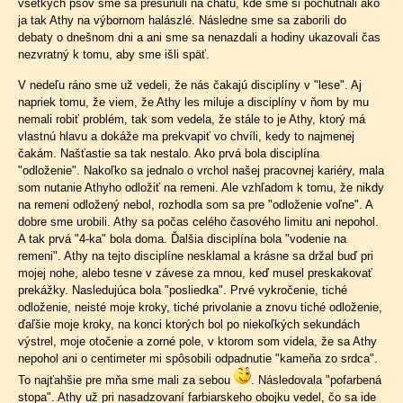
všetkých psov sme sa presunuli na chatu, kde sme si pochutnali ako
ja tak Athy na výbornom halászlé. Následne sme sa zaborili do
debaty o dnešnom dni a ani sme sa nenazdali a hodiny ukazovali čas
nezvratný k tomu, aby sme išli späť.
V nedeľu ráno sme už vedeli, že nás čakajú disciplíny v "lese". Aj
napriek tomu, že viem, že Athy les miluje a disciplíny v ňom by mu
nemali robiť problém, tak som vedela, že stále to je Athy, ktorý má
vlastnú hlavu a dokáže ma prekvapiť vo chvíli, kedy to najmenej
čakám. Našťastie sa tak nestalo. Ako prvá bola disciplína
"odloženie". Nakoľko sa jednalo o vrchol našej pracovnej kariéry, mala
som nutanie Athyho odložiť na remeni. Ale vzhľadom k tomu, že nikdy
na remeni odložený nebol, rozhodla som sa pre "odloženie voľne". A
dobre sme urobili. Athy sa počas celého časového limitu ani nepohol.
A tak prvá "4-ka" bola doma. Ďalšia disciplína bola "vodenie na
remeni". Athy na tejto disciplíne nesklamal a krásne sa držal buď pri
mojej nohe, alebo tesne v závese za mnou, keď musel preskakovať
prekážky. Nasledujúca bola "posliedka". Prvé vykročenie, tiché
odloženie, neisté moje kroky, tiché privolanie a znovu tiché odloženie,
ďaľšie moje kroky, na konci ktorých bol po niekoľkých sekundách
výstrel, moje otočenie a zorné pole, v ktorom som videla, že sa Athy
nepohol ani o centimeter mi spôsobili odpadnutie "kameňa zo srdca".
To najťahšie pre mňa sme mali za sebou
. Následovala "pofarbená
stopa". Athy už pri nasadzovaní farbiarskeho obojku vedel, čo sa ide