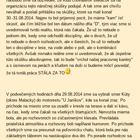
náhodou sme sa dozvedeli, že Klub chovateľov sliedičov sa na
organizáciu tejto náročnej skúšky podujal. A tak sme ani chvíľu
neváhali a poslali prihlášku na skúšky, ktoré sa mali konať
30.-31.08.2014. Najprv to bol príjemný pocit, že máme "kam" ísť
skúsiť, ale čím bližšie bol ten dátum nášho dňa "D", tým viac sme si
uvedomovali tvrdú realitu, ktorá nás čakala. Že už to nebude o
jednom dni, kedy sme odchodili disciplíny, ale o dvoch, že už
to nebude o dvoch rozhodcoch, ale o šiestich, že už to nebude
len o disciplíne v lese, na vode alebo v poli, ale o kombinácií
všetkých. Avšak rovnako reálne sme si uvedomovali, že ak úspešne
túto skúšku absolvujeme, tak to bude "vrchol našej pracovnej kariéry"
a s úsmevom na perách a kľudom na duši si budeme môcť povedať,
že tá tvrdá práca STÁLA ZA TO
.
V podvečerných hodinách dňa 29.08.2014 sme sa vybrali smer Kúty
(okres Malacky) do motorestu "U Janíkov", kde sa konal zraz. Po
príchode na miesto sme sa usadili v kresle na terase a dali si kávu,
na čas, kedy sme čakali na všetkých štartujúcich. Nervozita mierna
bola, ale po rozhovoroch so zúčastnenými klesala. Prevládala
priateľská atmosféra a rozhovory boli napĺňané humorom. Po príchode
všetkých sme sa presunuli na poľovnícku chatu, ktorá bola pre nás
základným táborom na nastávajúce dva dni. Po porade rozhodcov sa