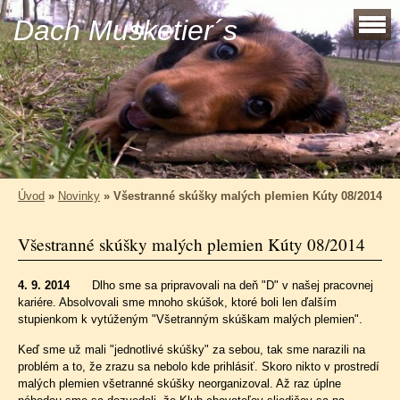
Dach Musketier´s
Úvod
»
Novinky
»
Všestranné skúšky malých plemien Kúty 08/2014
Všestranné skúšky malých plemien Kúty 08/2014
4. 9. 2014
Dlho sme sa pripravovali na deň "D" v našej pracovnej
kariére. Absolvovali sme mnoho skúšok, ktoré boli len ďalším
stupienkom k vytúženým "Všetranným skúškam malých plemien".
Keď sme už mali "jednotlivé skúšky" za sebou, tak sme narazili na
problém a to, že zrazu sa nebolo kde prihlásiť. Skoro nikto v prostredí
malých plemien všetranné skúšky neorganizoval. Až raz úplne