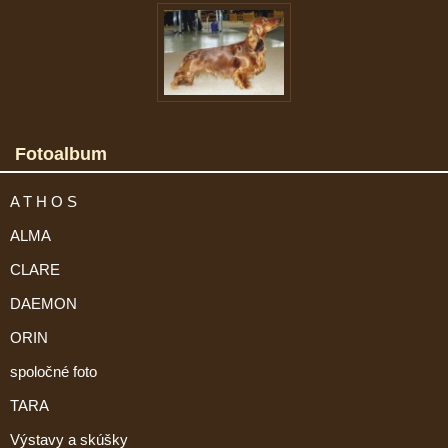
Fotoalbum
A T H O S
ALMA
CLARE
DAEMON
ORIN
spoločné foto
TARA
Výstavy a skúšky