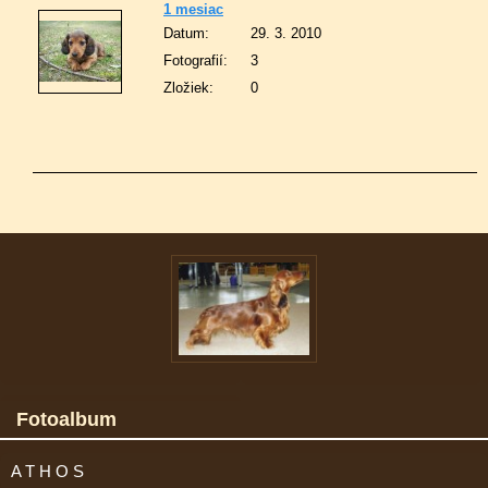
1 mesiac
Datum:
29. 3. 2010
Fotografií:
3
Zložiek:
0
Fotoalbum
A T H O S