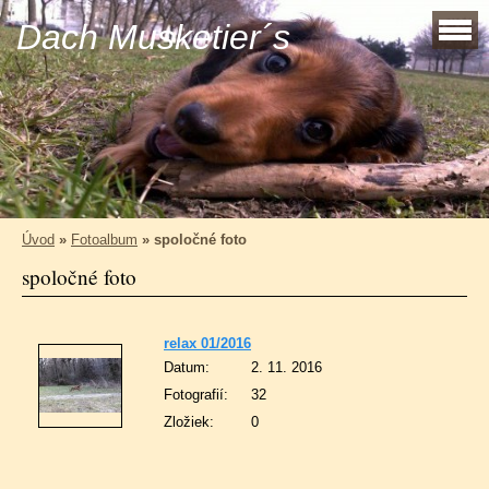
Dach Musketier´s
Úvod
»
Fotoalbum
»
spoločné foto
spoločné foto
relax 01/2016
Datum:
2. 11. 2016
Fotografií:
32
Zložiek:
0