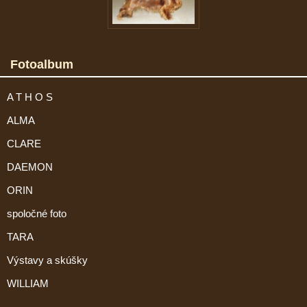
Fotoalbum
A T H O S
ALMA
CLARE
DAEMON
ORIN
spoločné foto
TARA
Výstavy a skúšky
WILLIAM