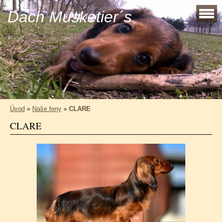
Dach Musketier´s
Úvod
»
Naše feny
»
CLARE
CLARE