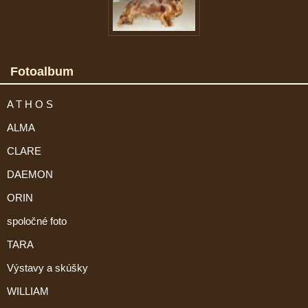
Fotoalbum
A T H O S
ALMA
CLARE
DAEMON
ORIN
spoločné foto
TARA
Výstavy a skúšky
WILLIAM