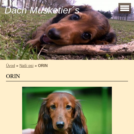
Dach Musketier´s
Úvod
»
Naši psi
»
ORIN
ORIN