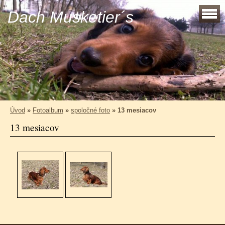
Dach Musketier´s
Úvod
»
Fotoalbum
»
spoločné foto
»
13 mesiacov
13 mesiacov