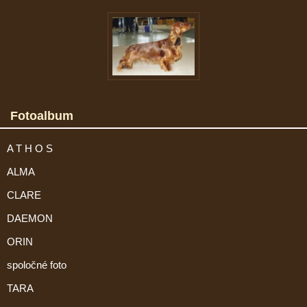
Fotoalbum
A T H O S
ALMA
CLARE
DAEMON
ORIN
spoločné foto
TARA