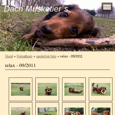
Dach Musketier´s
Úvod
»
Fotoalbum
»
spoločné foto
»
relax - 09/2011
relax - 09/2011