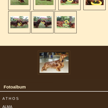
Fotoalbum
A T H O S
ALMA