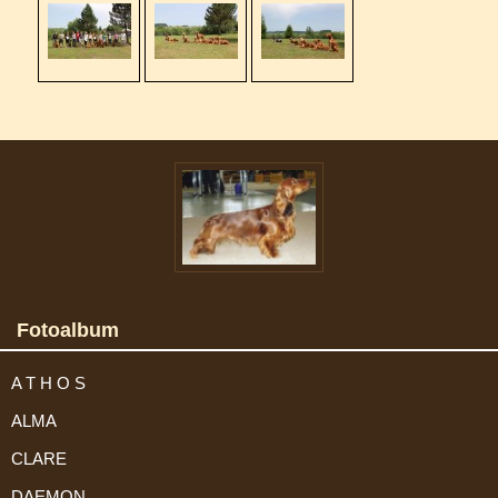
Fotoalbum
A T H O S
ALMA
CLARE
DAEMON