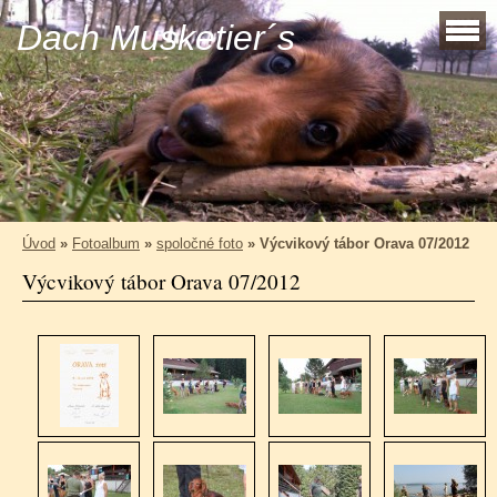
Dach Musketier´s
Úvod
»
Fotoalbum
»
spoločné foto
»
Výcvikový tábor Orava 07/2012
Výcvikový tábor Orava 07/2012