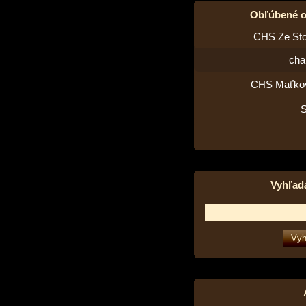
Obľúbené 
CHS Ze St
cha
CHS Maťko
Vyhľad