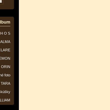
album
 H O S
ALMA
CLARE
EMON
ORIN
né foto
TARA
skúšky
LLIAM