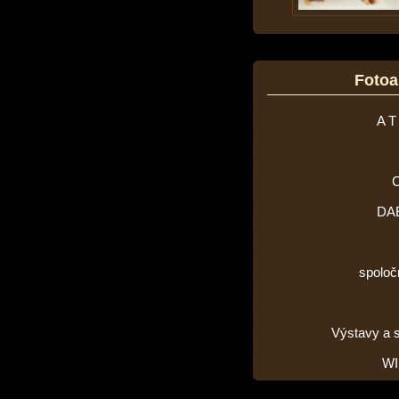
Foto
A T
DA
spoloč
Výstavy a 
WI