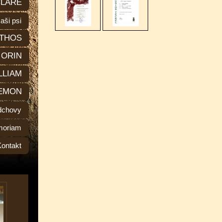
LARE
aši psi
THOS
ORIN
LLIAM
EMON
dchovy
moriam
Kontakt