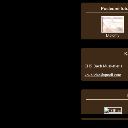
Posledné foto
Diplomy
K
CHS Dach Musketier´s
kovalicka@gmail.com