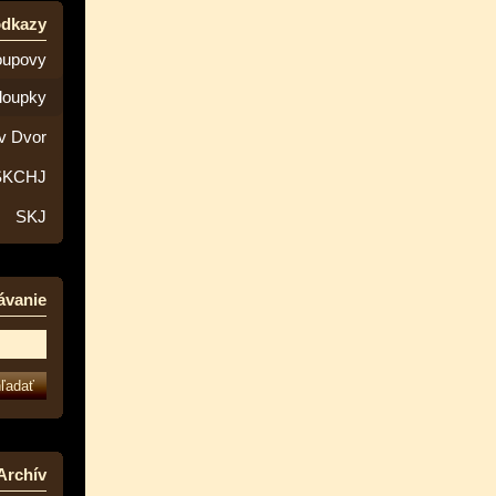
odkazy
oupovy
loupky
v Dvor
SKCHJ
SKJ
ávanie
Archív