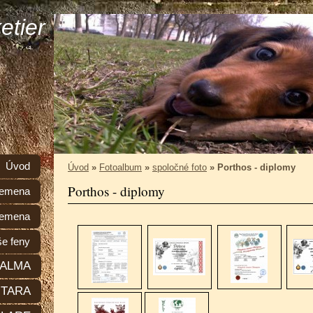
etier
Úvod
Úvod
»
Fotoalbum
»
spoločné foto
»
Porthos - diplomy
Porthos - diplomy
plemena
lemena
e feny
ALMA
TARA