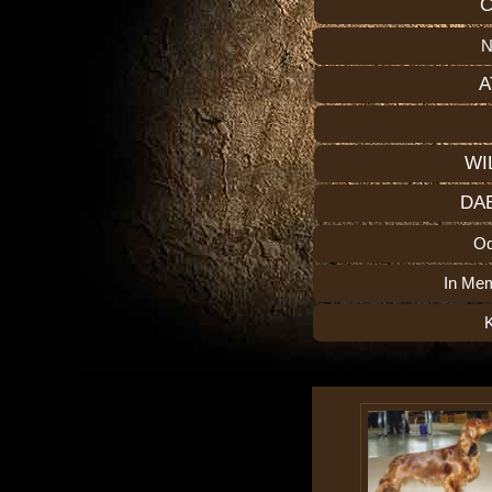
C
N
A
WI
DA
O
In Me