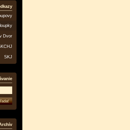
odkazy
oupovy
loupky
v Dvor
SKCHJ
SKJ
ávanie
Archív