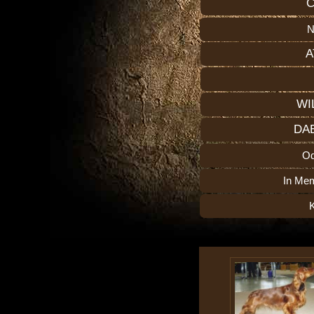
C
N
A
WI
DA
O
In Me