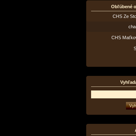
Obľúbené 
CHS Ze St
cha
CHS Maťko
Vyhľad