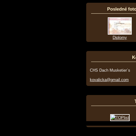
Posledné foto
Diplomy
K
CHS Dach Musketier´s
kovalicka@gmail.com