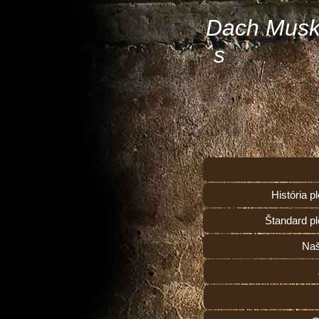
Dach Musk
´s
História 
Štandard p
Naš