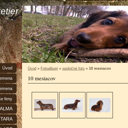
etier
Úvod
Úvod
»
Fotoalbum
»
spoločné foto
»
10 mesiacov
10 mesiacov
plemena
lemena
e feny
ALMA
TARA