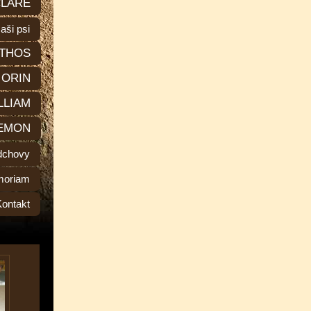
LARE
aši psi
THOS
ORIN
LLIAM
EMON
dchovy
moriam
Kontakt