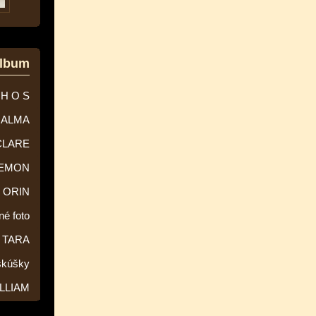
album
 H O S
ALMA
CLARE
EMON
ORIN
né foto
TARA
skúšky
LLIAM