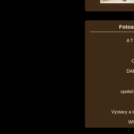
Foto
A T
DA
spoloč
Výstavy a 
WI