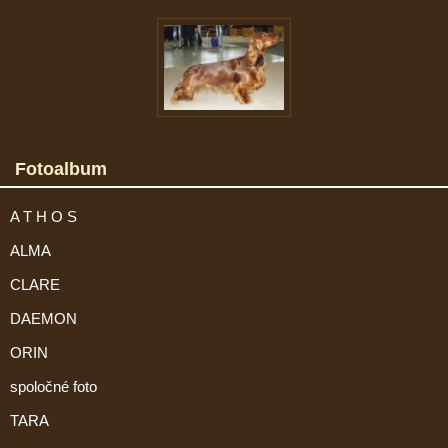
Fotoalbum
A T H O S
ALMA
CLARE
DAEMON
ORIN
spoločné foto
TARA