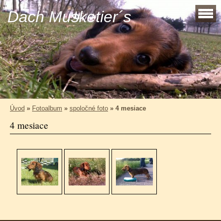
Dach Musketier´s
Úvod
»
Fotoalbum
»
spoločné foto
»
4 mesiace
4 mesiace