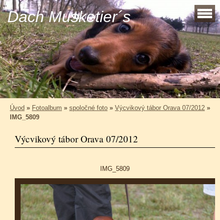
Dach Musketier´s
Úvod
»
Fotoalbum
»
spoločné foto
»
Výcvikový tábor Orava 07/2012
»
IMG_5809
Výcvikový tábor Orava 07/2012
IMG_5809