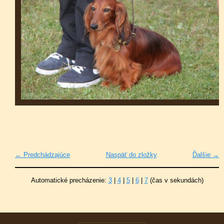
← Predchádzajúce
Naspäť do zložky
Ďalšie →
Automatické precházenie:
3
|
4
|
5
|
6
|
7
(čas v sekundách)