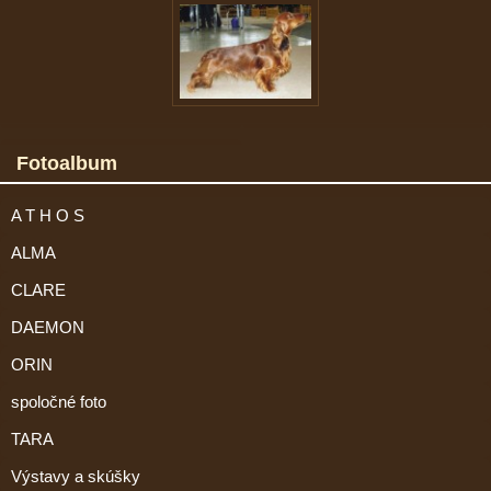
Fotoalbum
A T H O S
ALMA
CLARE
DAEMON
ORIN
spoločné foto
TARA
Výstavy a skúšky