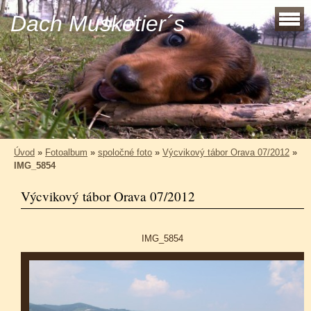
Dach Musketier´s
Úvod
»
Fotoalbum
»
spoločné foto
»
Výcvikový tábor Orava 07/2012
»
IMG_5854
Výcvikový tábor Orava 07/2012
IMG_5854