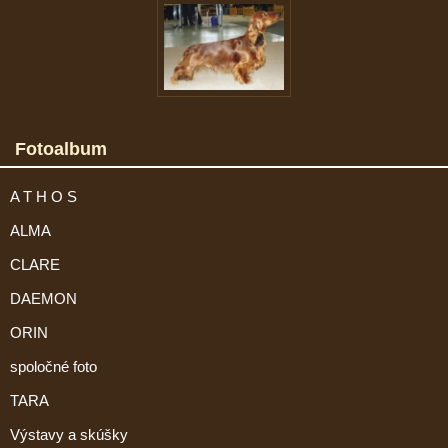
Fotoalbum
A T H O S
ALMA
CLARE
DAEMON
ORIN
spoločné foto
TARA
Výstavy a skúšky