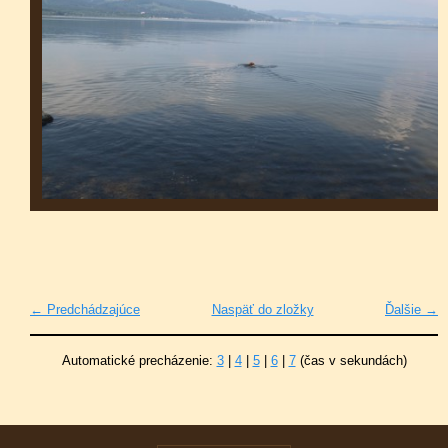
← Predchádzajúce
Naspäť do zložky
Ďalšie →
Automatické precházenie:
3
|
4
|
5
|
6
|
7
(čas v sekundách)