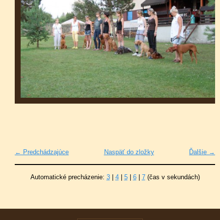
← Predchádzajúce
Naspäť do zložky
Ďalšie →
Automatické precházenie:
3
|
4
|
5
|
6
|
7
(čas v sekundách)