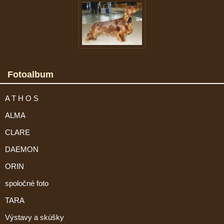
Fotoalbum
A T H O S
ALMA
CLARE
DAEMON
ORIN
spoločné foto
TARA
Výstavy a skúšky