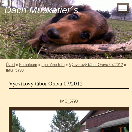
Dach Musketier´s
Úvod
»
Fotoalbum
»
spoločné foto
»
Výcvikový tábor Orava 07/2012
»
IMG_5793
Výcvikový tábor Orava 07/2012
IMG_5793