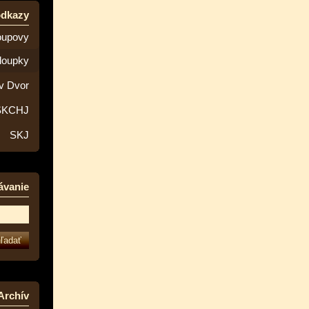
odkazy
oupovy
loupky
v Dvor
SKCHJ
SKJ
ávanie
Archív