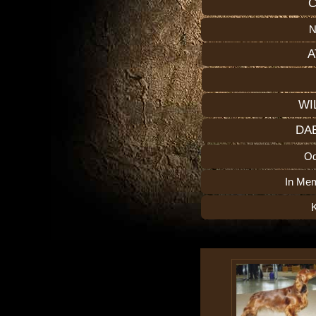
C
N
A
WI
DA
O
In Me