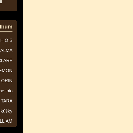
album
 H O S
ALMA
CLARE
EMON
ORIN
né foto
TARA
skúšky
LLIAM