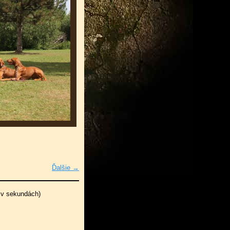
Ďalšie →
 v sekundách)