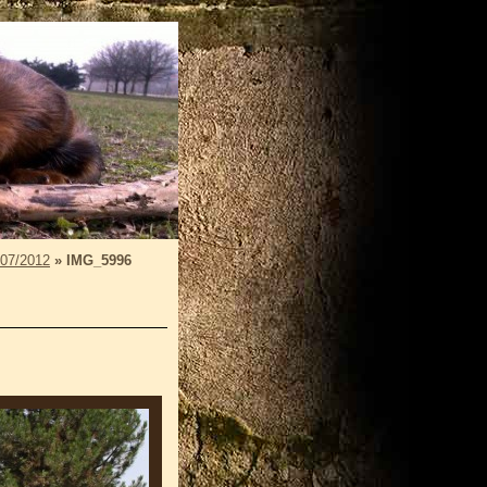
 07/2012
»
IMG_5996