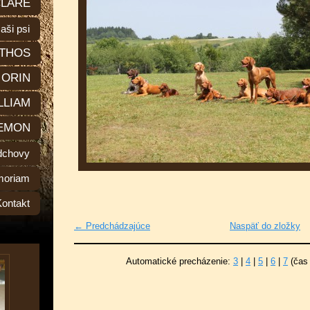
LARE
aši psi
THOS
ORIN
LLIAM
EMON
dchovy
moriam
Kontakt
← Predchádzajúce
Naspäť do zložky
Automatické precházenie:
3
|
4
|
5
|
6
|
7
(čas