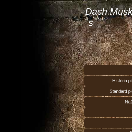
Dach Musk
´s
História 
Štandard p
Naš