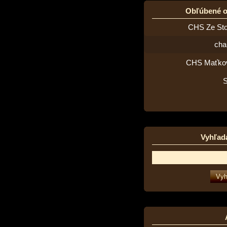
Obľúbené 
CHS Ze St
cha
CHS Maťko
Vyhľad