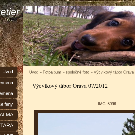
etier
Úvod
Úvod
»
Fotoalbum
»
spoločné foto
»
Výcvikový tábor Orava
plemena
Výcvikový tábor Orava 07/2012
lemena
IMG_5996
e feny
ALMA
TARA