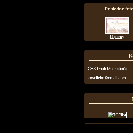
Posledné foto
Diplomy
K
CHS Dach Musketier´s
kovalicka@gmail.com