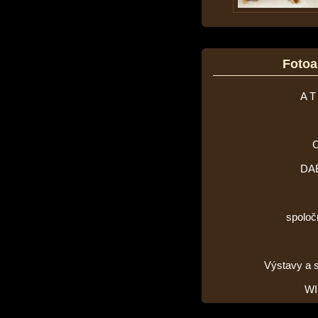
Foto
A T
DA
spoloč
Výstavy a 
WI