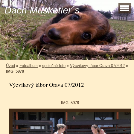
Dach Musketier´s
Úvod
»
Fotoalbum
»
spoločné foto
»
Výcvikový tábor Orava 07/2012
»
IMG_5978
Výcvikový tábor Orava 07/2012
IMG_5978