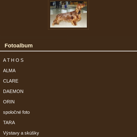
Fotoalbum
A T H O S
ALMA
CLARE
DAEMON
ORIN
spoločné foto
TARA
Výstavy a skúšky