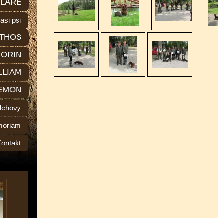
LARE
aši psi
THOS
ORIN
LLIAM
EMON
dchovy
moriam
Kontakt