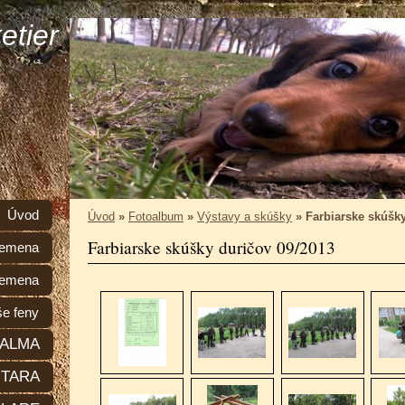
etier
Úvod
Úvod
»
Fotoalbum
»
Výstavy a skúšky
»
Farbiarske skúšky
Farbiarske skúšky duričov 09/2013
plemena
lemena
e feny
ALMA
TARA