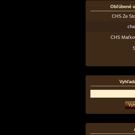
Obľúbené 
CHS Ze St
cha
CHS Maťko
Vyhľad