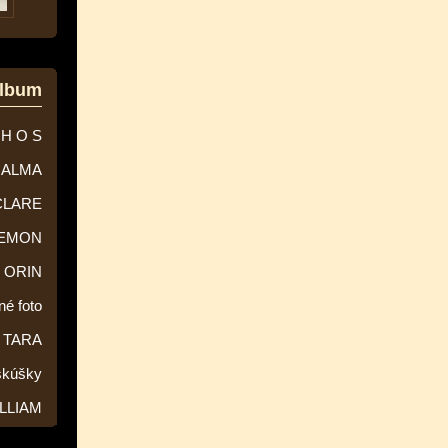
album
 H O S
ALMA
CLARE
EMON
ORIN
né foto
TARA
skúšky
LLIAM