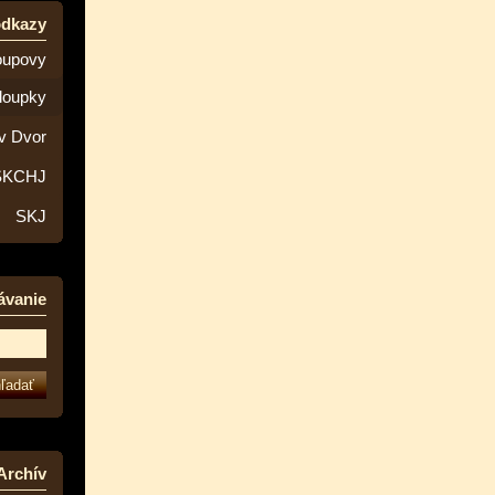
odkazy
oupovy
loupky
v Dvor
SKCHJ
SKJ
ávanie
Archív