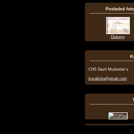
Posledné foto
Diplomy
K
CHS Dach Musketier´s
kovalicka@gmail.com