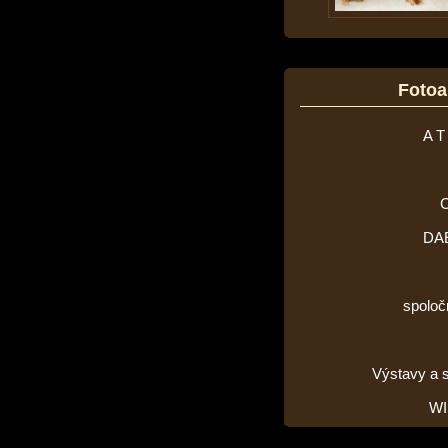
Foto
A T
DA
spoloč
Výstavy a 
WI