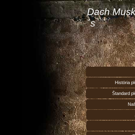
Dach Musk
´s
História 
Štandard p
Naš