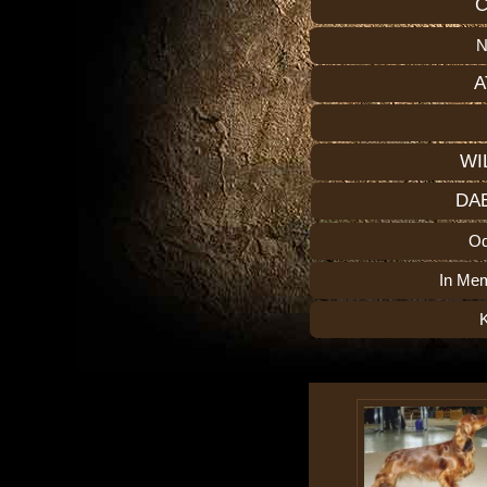
C
N
A
WI
DA
O
In Me