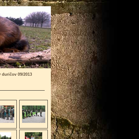
 duričov 09/2013