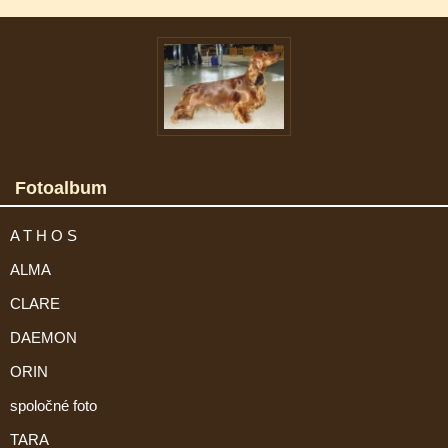
Fotoalbum
A T H O S
ALMA
CLARE
DAEMON
ORIN
spoločné foto
TARA