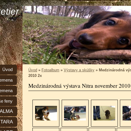
etier
Úvod
Úvod
»
Fotoalbum
»
Výstavy a skúšky
»
Medzinárodná výs
2010 2x
plemena
Medzinárodná výstava Nitra november 2010
lemena
e feny
ALMA
TARA