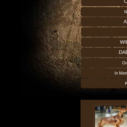
C
N
A
WI
DA
O
In Me