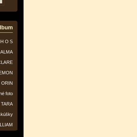
album
 H O S
ALMA
CLARE
EMON
ORIN
né foto
TARA
skúšky
LLIAM