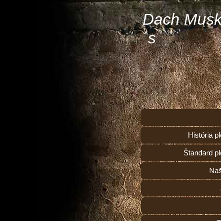
Dach Musk
´s
História 
Štandard p
Naš