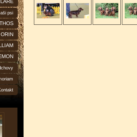
LARE
aši psi
THOS
ORIN
LLIAM
EMON
dchovy
moriam
Kontakt