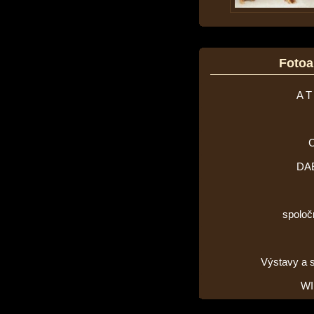
Foto
A T
DA
spoloč
Výstavy a 
WI