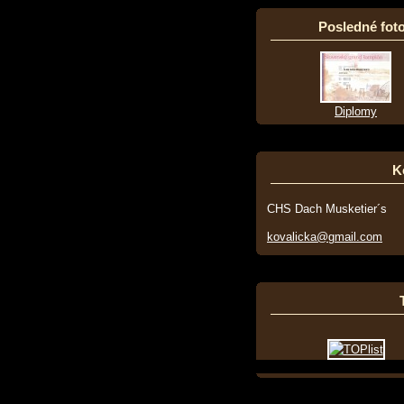
Posledné foto
Diplomy
K
CHS Dach Musketier´s
kovalicka@gmail.com