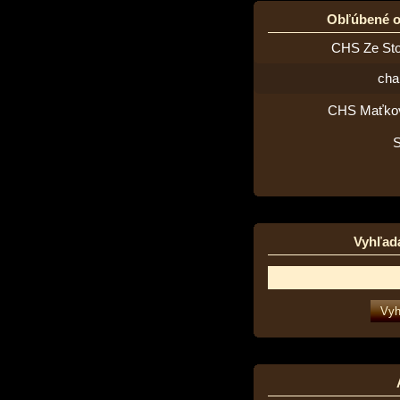
Obľúbené 
CHS Ze St
cha
CHS Maťko
Vyhľad