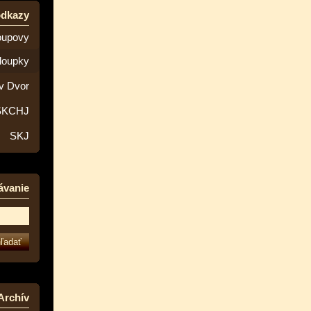
odkazy
oupovy
loupky
v Dvor
SKCHJ
SKJ
ávanie
Archív