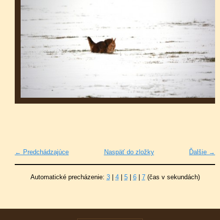
← Predchádzajúce
Naspäť do zložky
Ďalšie →
Automatické precházenie:
3
|
4
|
5
|
6
|
7
(čas v sekundách)