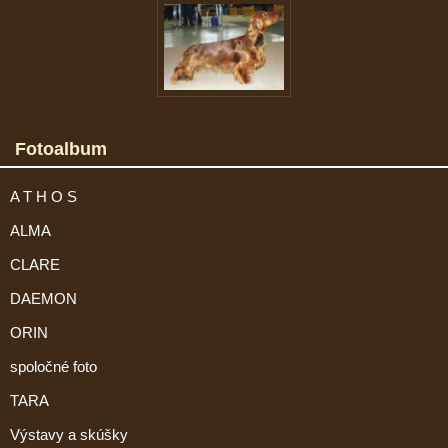
Fotoalbum
A T H O S
ALMA
CLARE
DAEMON
ORIN
spoločné foto
TARA
Výstavy a skúšky