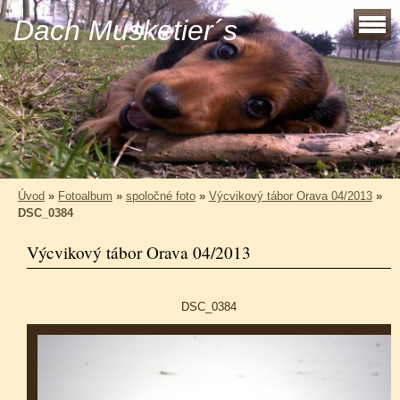
Dach Musketier´s
Úvod
»
Fotoalbum
»
spoločné foto
»
Výcvikový tábor Orava 04/2013
»
DSC_0384
Výcvikový tábor Orava 04/2013
DSC_0384