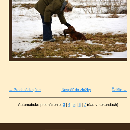
← Predchádzajúce
Naspäť do zložky
Ďalšie →
Automatické precházenie:
3
|
4
|
5
|
6
|
7
(čas v sekundách)