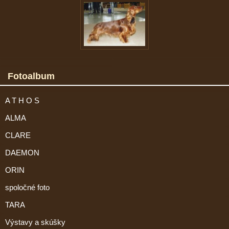
Fotoalbum
A T H O S
ALMA
CLARE
DAEMON
ORIN
spoločné foto
TARA
Výstavy a skúšky