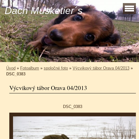
Dach Musketier´s
Úvod
»
Fotoalbum
»
spoločné foto
»
Výcvikový tábor Orava 04/2013
»
DSC_0383
Výcvikový tábor Orava 04/2013
DSC_0383