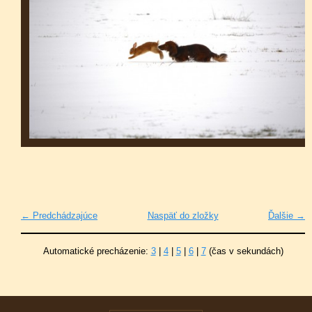
← Predchádzajúce
Naspäť do zložky
Ďalšie →
Automatické precházenie:
3
|
4
|
5
|
6
|
7
(čas v sekundách)