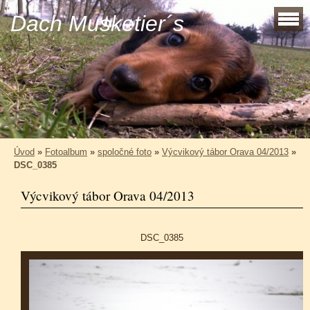
Dach Musketier´s
Úvod
»
Fotoalbum
»
spoločné foto
»
Výcvikový tábor Orava 04/2013
»
DSC_0385
Výcvikový tábor Orava 04/2013
DSC_0385