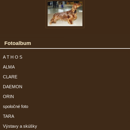
Fotoalbum
A T H O S
ALMA
CLARE
DAEMON
ORIN
spoločné foto
TARA
Výstavy a skúšky