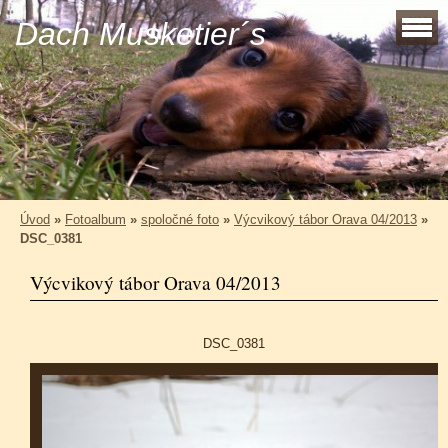
Dach Musketier´s
Úvod
»
Fotoalbum
»
spoločné foto
»
Výcvikový tábor Orava 04/2013
»
DSC_0381
Výcvikový tábor Orava 04/2013
DSC_0381