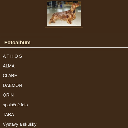
Fotoalbum
A T H O S
ALMA
CLARE
DAEMON
ORIN
spoločné foto
TARA
Výstavy a skúšky