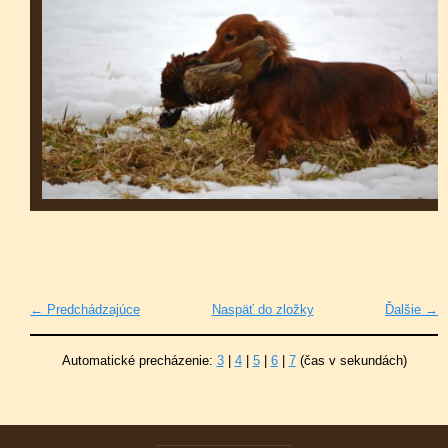
← Predchádzajúce
Naspäť do zložky
Ďalšie →
Automatické precházenie:
3
|
4
|
5
|
6
|
7
(čas v sekundách)