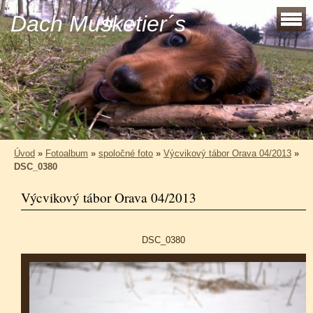
Dach Musketier´s
Úvod
»
Fotoalbum
»
spoločné foto
»
Výcvikový tábor Orava 04/2013
»
DSC_0380
Výcvikový tábor Orava 04/2013
DSC_0380