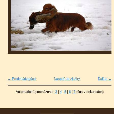
← Predchádzajúce
Naspäť do zložky
Ďalšie →
Automatické precházenie:
3
|
4
|
5
|
6
|
7
(čas v sekundách)