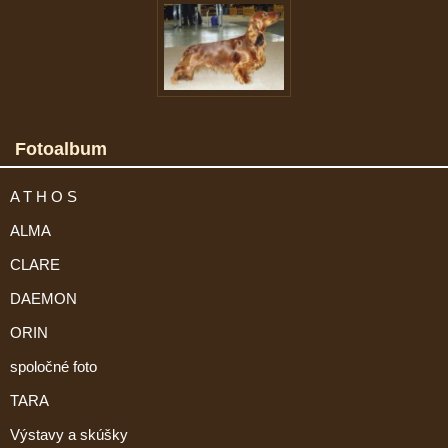
Fotoalbum
A T H O S
ALMA
CLARE
DAEMON
ORIN
spoločné foto
TARA
Výstavy a skúšky