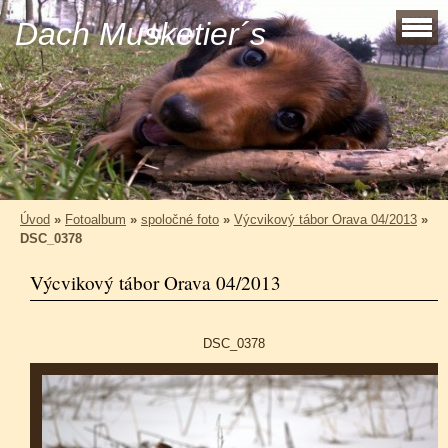
Dach Musketier´s
Úvod
»
Fotoalbum
»
spoločné foto
»
Výcvikový tábor Orava 04/2013
»
DSC_0378
Výcvikový tábor Orava 04/2013
DSC_0378