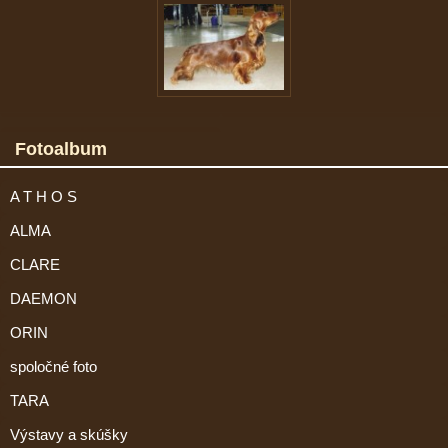
Fotoalbum
A T H O S
ALMA
CLARE
DAEMON
ORIN
spoločné foto
TARA
Výstavy a skúšky