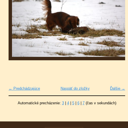
← Predchádzajúce
Naspäť do zložky
Ďalšie →
Automatické precházenie:
3
|
4
|
5
|
6
|
7
(čas v sekundách)