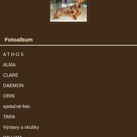
Fotoalbum
A T H O S
ALMA
CLARE
DAEMON
ORIN
spoločné foto
TARA
Výstavy a skúšky