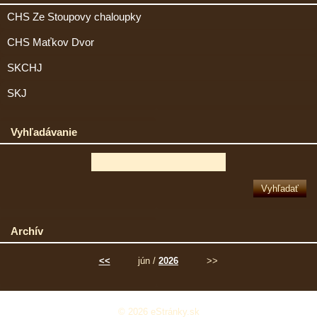
CHS Ze Stoupovy chaloupky
CHS Maťkov Dvor
SKCHJ
SKJ
Vyhľadávanie
Archív
<<
jún /
2026
>>
© 2026 eStránky.sk