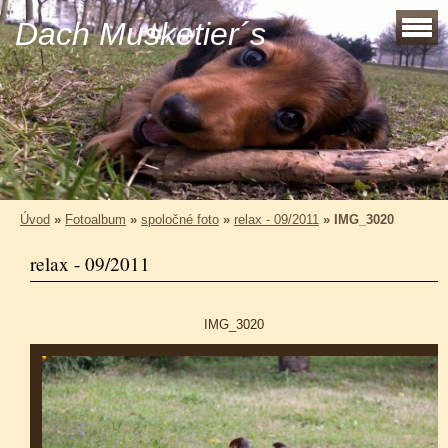
Dach Musketier´s
Úvod
»
Fotoalbum
»
spoločné foto
»
relax - 09/2011
»
IMG_3020
relax - 09/2011
IMG_3020