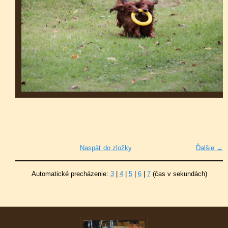
Naspäť do zložky
Ďalšie →
Automatické precházenie:
3
|
4
|
5
|
6
|
7
(čas v sekundách)