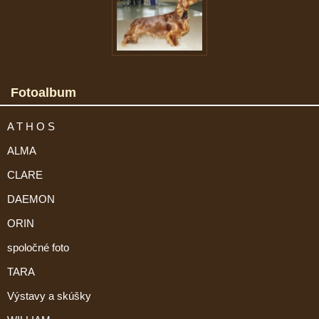
Fotoalbum
A T H O S
ALMA
CLARE
DAEMON
ORIN
spoločné foto
TARA
Výstavy a skúšky