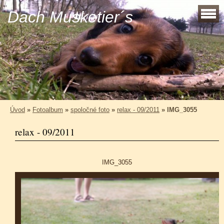
Dach Musketier´s
Úvod
»
Fotoalbum
»
spoločné foto
»
relax - 09/2011
»
IMG_3055
relax - 09/2011
IMG_3055