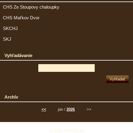
CHS Ze Stoupovy chaloupky
CHS Maťkov Dvor
SKCHJ
SKJ
Vyhľadávanie
Archív
<<
jún /
2026
>>
© 2026 eStránky.sk