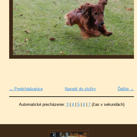
← Predchádzajúce
Naspäť do zložky
Ďalšie →
Automatické precházenie:
3
|
4
|
5
|
6
|
7
(čas v sekundách)