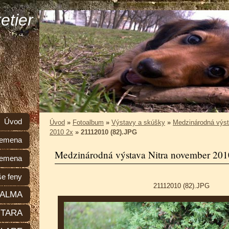
etier
Úvod
Úvod
»
Fotoalbum
»
Výstavy a skúšky
»
Medzinárodná výst
2010 2x
»
21112010 (82).JPG
plemena
Medzinárodná výstava Nitra november 201
lemena
e feny
21112010 (82).JPG
ALMA
TARA