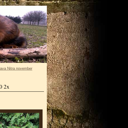
ava Nitra november
0 2x