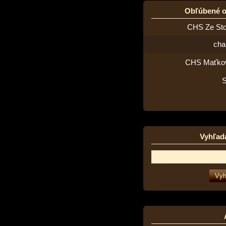
Obľúbené 
CHS Ze St
cha
CHS Maťko
Vyhľad