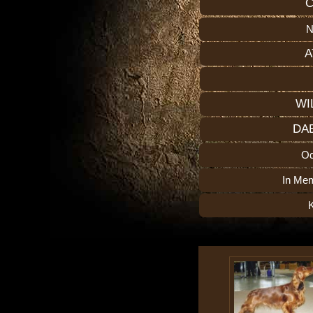
C
N
A
WI
DA
O
In Me