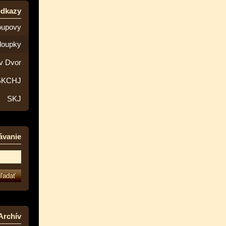
odkazy
oupovy
loupky
v Dvor
SKCHJ
SKJ
ávanie
Archív