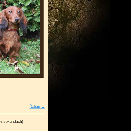
Ďalšie →
 v sekundách)