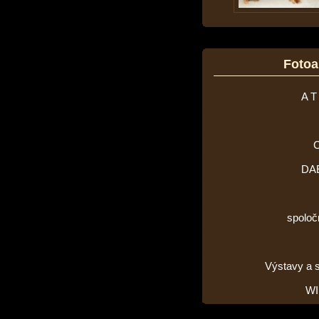
Foto
A T
DA
spoloč
Výstavy a 
WI