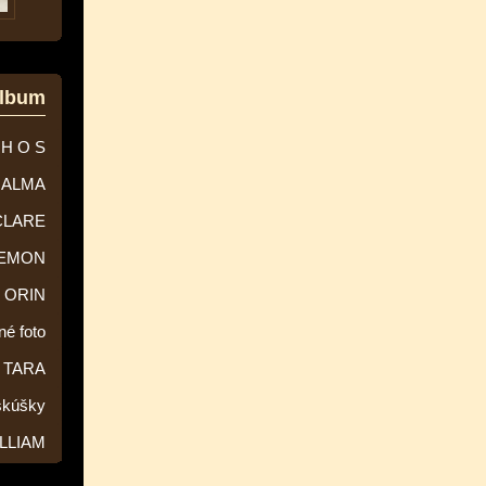
album
 H O S
ALMA
CLARE
EMON
ORIN
né foto
TARA
skúšky
LLIAM