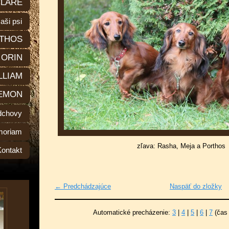
LARE
aši psi
THOS
ORIN
LLIAM
EMON
dchovy
moriam
zľava: Rasha, Meja a Porthos
Kontakt
← Predchádzajúce
Naspäť do zložky
Automatické precházenie:
3
|
4
|
5
|
6
|
7
(čas