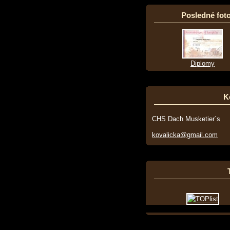
Posledné foto
Diplomy
K
CHS Dach Musketier´s
kovalicka@gmail.com