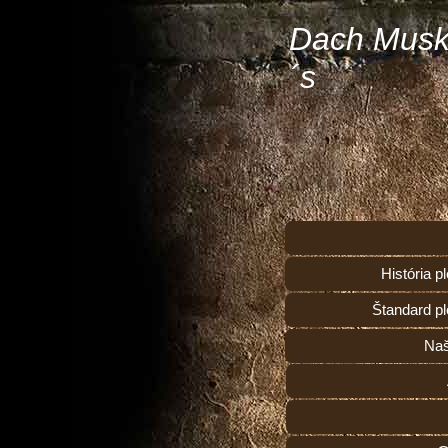
Dach Musk
´s
História 
Štandard p
Naš