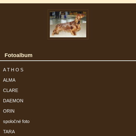
Fotoalbum
A T H O S
ALMA
CLARE
DAEMON
ORIN
spoločné foto
TARA