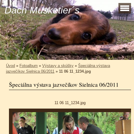
Dach Musketier´s
Úvod
»
Fotoalbum
»
Výstavy a skúšky
»
Špeciálna výstava
jazvečíkov Sielnica 06/2011
»
11 06 11_1234.jpg
Špeciálna výstava jazvečíkov Sielnica 06/2011
11 06 11_1234.jpg