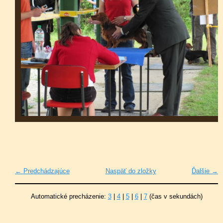
← Predchádzajúce
Naspäť do zložky
Ďalšie →
Automatické precházenie:
3
|
4
|
5
|
6
|
7
(čas v sekundách)