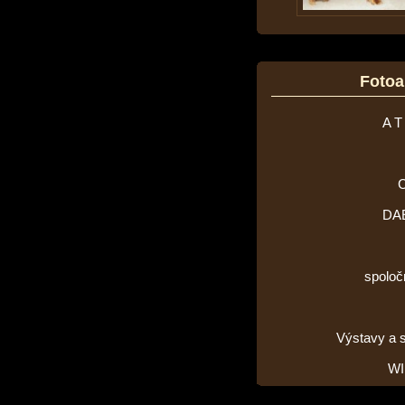
Foto
A T
DA
spoloč
Výstavy a 
WI