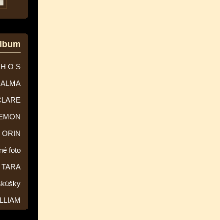
album
 H O S
ALMA
CLARE
EMON
ORIN
né foto
TARA
skúšky
LLIAM