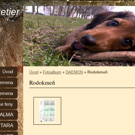
etier
Úvod
Úvod
»
Fotoalbum
»
DAEMON
»
Rodokmeň
Rodokmeň
plemena
lemena
e feny
ALMA
TARA