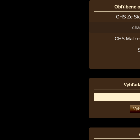
Obľúbené 
CHS Ze St
cha
CHS Maťko
Vyhľad