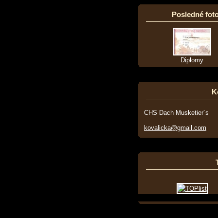
Posledné foto
Diplomy
K
CHS Dach Musketier´s
kovalicka@gmail.com