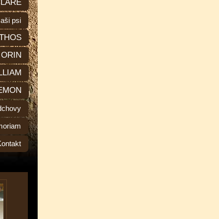
LARE
aši psi
THOS
ORIN
LLIAM
EMON
dchovy
moriam
Kontakt