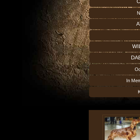
C
N
A
WI
DA
O
In Me