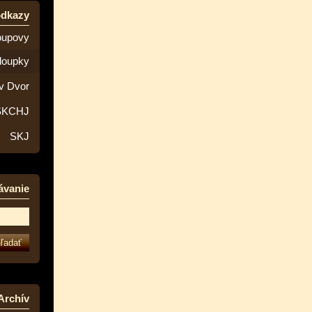
odkazy
oupovy
loupky
v Dvor
SKCHJ
SKJ
ávanie
Archív