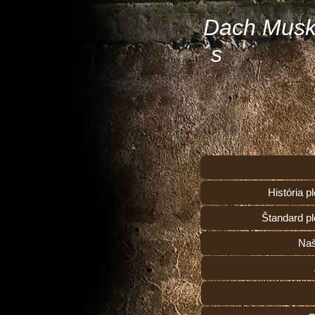
Dach Musk
´s
História 
Štandard p
Naš