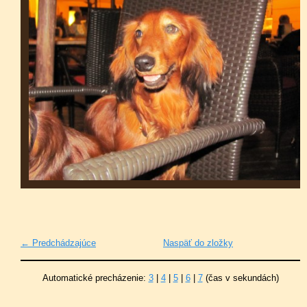
← Predchádzajúce
Naspäť do zložky
Automatické precházenie:
3
|
4
|
5
|
6
|
7
(čas v sekundách)