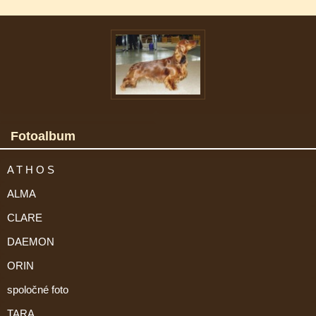
Fotoalbum
A T H O S
ALMA
CLARE
DAEMON
ORIN
spoločné foto
TARA