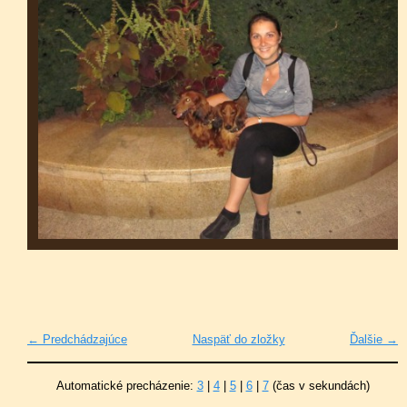
← Predchádzajúce
Naspäť do zložky
Ďalšie →
Automatické precházenie:
3
|
4
|
5
|
6
|
7
(čas v sekundách)