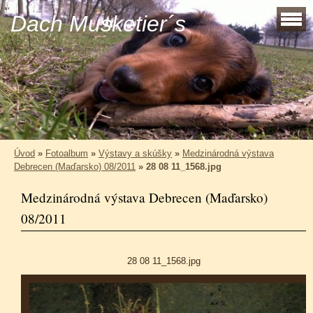
Dach Musketier´s
Úvod
»
Fotoalbum
»
Výstavy a skúšky
»
Medzinárodná výstava
Debrecen (Maďarsko) 08/2011
»
28 08 11_1568.jpg
Medzinárodná výstava Debrecen (Maďarsko)
08/2011
28 08 11_1568.jpg