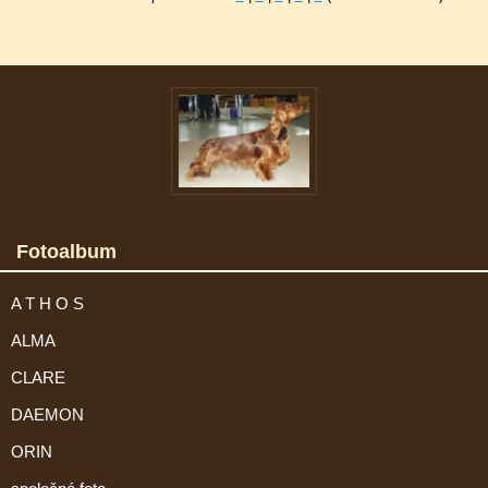
Fotoalbum
A T H O S
ALMA
CLARE
DAEMON
ORIN