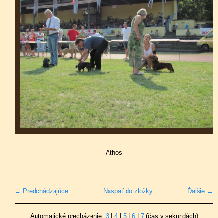
Athos
← Predchádzajúce
Naspäť do zložky
Ďalšie →
Automatické precházenie:
3
|
4
|
5
|
6
|
7
(čas v sekundách)