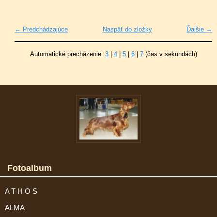
← Predchádzajúce
Naspäť do zložky
Ďalšie →
Automatické precházenie:
3
|
4
|
5
|
6
|
7
(čas v sekundách)
Fotoalbum
A T H O S
ALMA