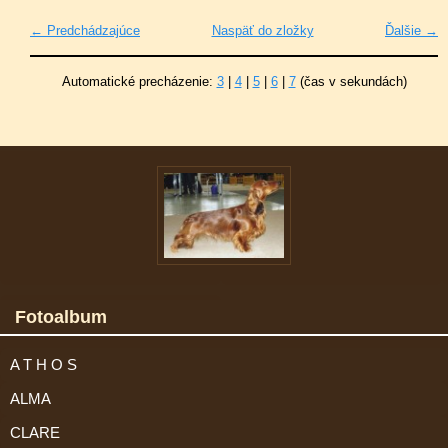
← Predchádzajúce
Naspäť do zložky
Ďalšie →
Automatické precházenie:
3
|
4
|
5
|
6
|
7
(čas v sekundách)
Fotoalbum
A T H O S
ALMA
CLARE