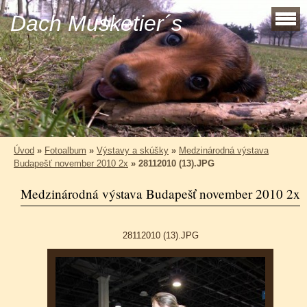
Dach Musketier´s
Úvod
»
Fotoalbum
»
Výstavy a skúšky
»
Medzinárodná výstava
Budapešť november 2010 2x
»
28112010 (13).JPG
Medzinárodná výstava Budapešť november 2010 2x
28112010 (13).JPG