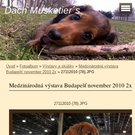
Dach Musketier´s
Úvod
»
Fotoalbum
»
Výstavy a skúšky
»
Medzinárodná výstava
Budapešť november 2010 2x
»
27112010 (78).JPG
Medzinárodná výstava Budapešť november 2010 2x
27112010 (78).JPG