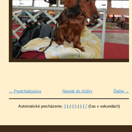
← Predchádzajúce
Naspäť do zložky
Ďalšie →
Automatické precházenie:
3
|
4
|
5
|
6
|
7
(čas v sekundách)