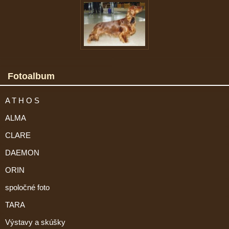
Fotoalbum
A T H O S
ALMA
CLARE
DAEMON
ORIN
spoločné foto
TARA
Výstavy a skúšky