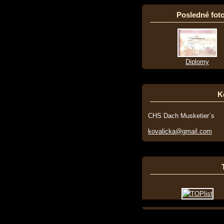
Posledné foto
Diplomy
K
CHS Dach Musketier´s
kovalicka@gmail.com