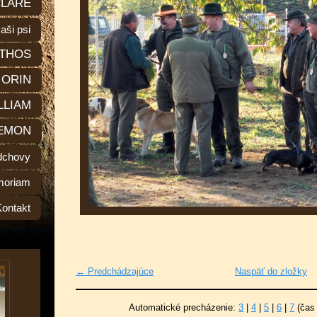
LARE
aši psi
THOS
ORIN
LLIAM
EMON
dchovy
moriam
Kontakt
← Predchádzajúce
Naspäť do zložky
Automatické precházenie:
3
|
4
|
5
|
6
|
7
(čas