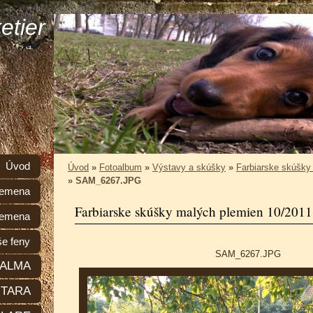
etier
Úvod
Úvod
»
Fotoalbum
»
Výstavy a skúšky
»
Farbiarske skúšky
»
SAM_6267.JPG
plemena
Farbiarske skúšky malých plemien 10/2011
lemena
e feny
SAM_6267.JPG
ALMA
TARA