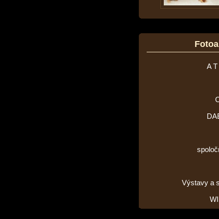
Foto
A T
DA
spoloč
Výstavy a 
WI