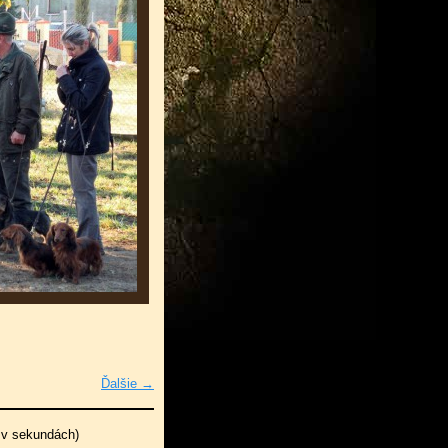
Ďalšie →
 v sekundách)