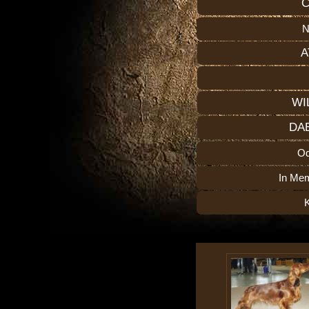
C
N
A
WI
DA
O
In Me