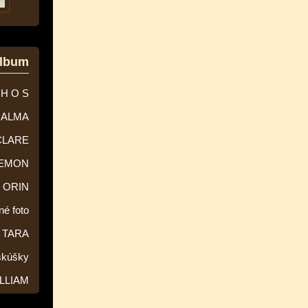
album
 H O S
ALMA
CLARE
EMON
ORIN
né foto
TARA
skúšky
LLIAM