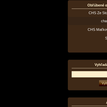
Obľúbené 
CHS Ze St
cha
CHS Maťko
Vyhľad