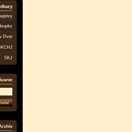
odkazy
oupovy
loupky
v Dvor
SKCHJ
SKJ
ávanie
Archív