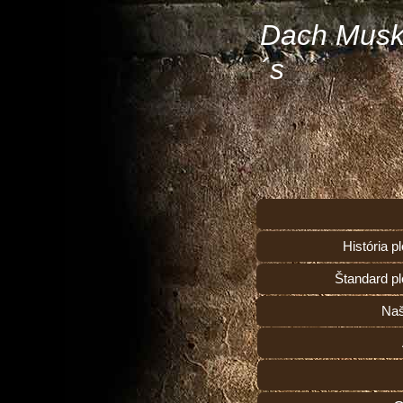
Dach Musk
´s
História 
Štandard p
Naš