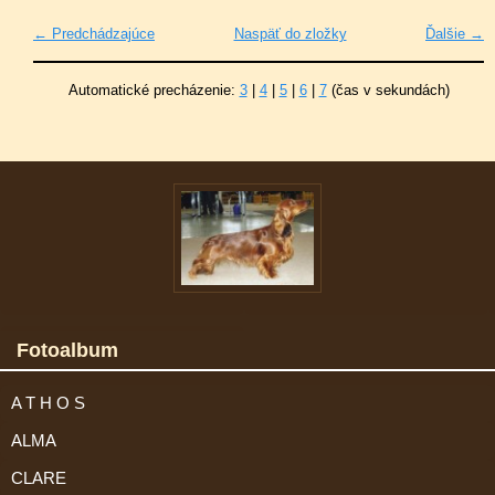
← Predchádzajúce
Naspäť do zložky
Ďalšie →
Automatické precházenie:
3
|
4
|
5
|
6
|
7
(čas v sekundách)
Fotoalbum
A T H O S
ALMA
CLARE