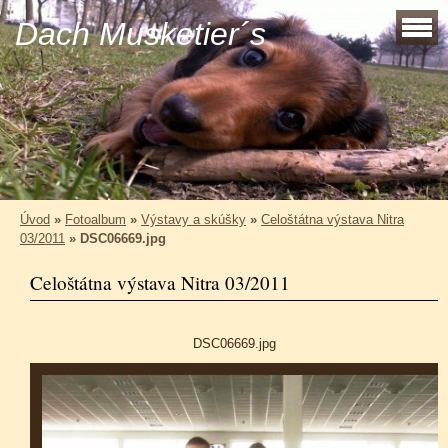
Dach Musketier´s
Úvod
»
Fotoalbum
»
Výstavy a skúšky
»
Celoštátna výstava Nitra
03/2011
»
DSC06669.jpg
Celoštátna výstava Nitra 03/2011
DSC06669.jpg