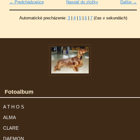
← Predchádzajúce
Naspäť do zložky
Ďalšie →
Automatické precházenie:
3
|
4
|
5
|
6
|
7
(čas v sekundách)
Fotoalbum
A T H O S
ALMA
CLARE
DAEMON