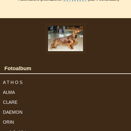
Fotoalbum
A T H O S
ALMA
CLARE
DAEMON
ORIN