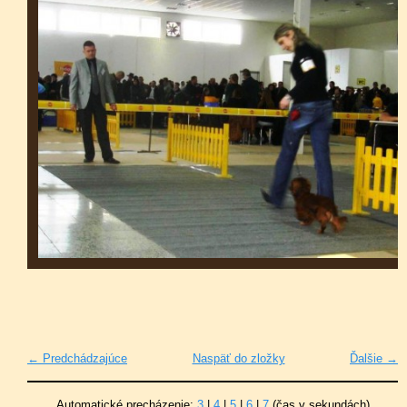
← Predchádzajúce
Naspäť do zložky
Ďalšie →
Automatické precházenie:
3
|
4
|
5
|
6
|
7
(čas v sekundách)