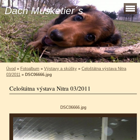
Dach Musketier´s
Úvod
»
Fotoalbum
»
Výstavy a skúšky
»
Celoštátna výstava Nitra
03/2011
»
DSC06666.jpg
Celoštátna výstava Nitra 03/2011
DSC06666.jpg