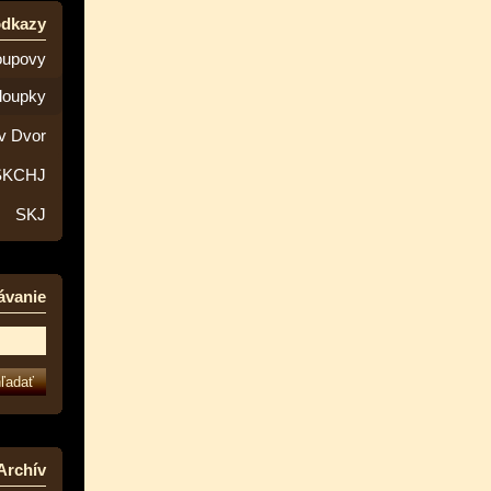
odkazy
oupovy
loupky
v Dvor
SKCHJ
SKJ
ávanie
Archív