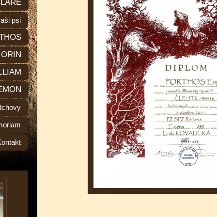
LARE
aši psi
THOS
ORIN
LLIAM
EMON
dchovy
moriam
Kontakt