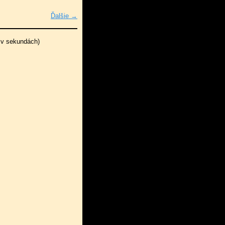
Ďalšie →
 v sekundách)