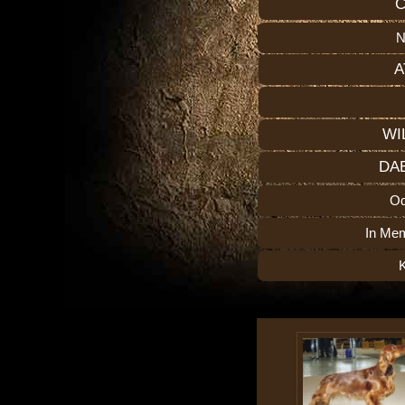
C
N
A
WI
DA
O
In Me