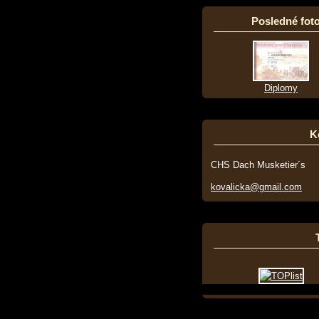
Posledné foto
Diplomy
K
CHS Dach Musketier´s
kovalicka@gmail.com