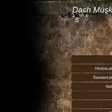
Dach Musk
´s
História 
Štandard p
Naš