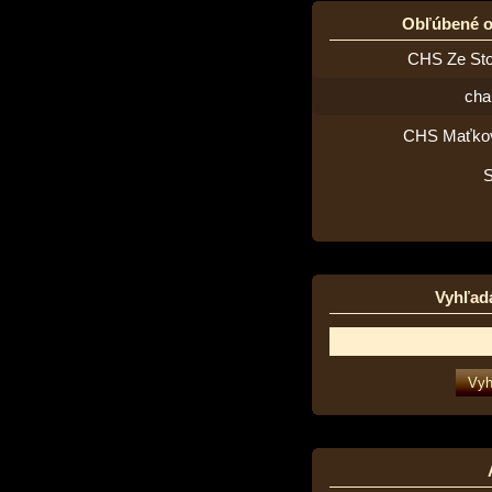
Obľúbené 
CHS Ze St
cha
CHS Maťko
Vyhľad