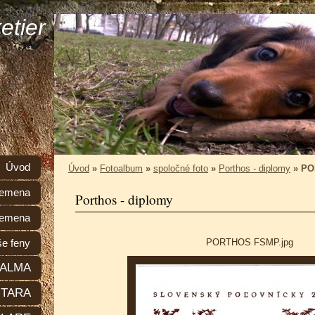
etier
Úvod
Úvod
»
Fotoalbum
»
spoločné foto
»
Porthos - diplomy
»
PO
plemena
Porthos - diplomy
lemena
PORTHOS FSMP.jpg
e feny
ALMA
TARA