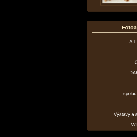
Foto
A T
DA
spoloč
Výstavy a 
WI