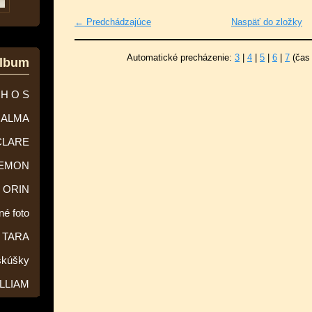
← Predchádzajúce
Naspäť do zložky
Automatické precházenie:
3
|
4
|
5
|
6
|
7
(čas
album
 H O S
ALMA
CLARE
EMON
ORIN
né foto
TARA
skúšky
LLIAM