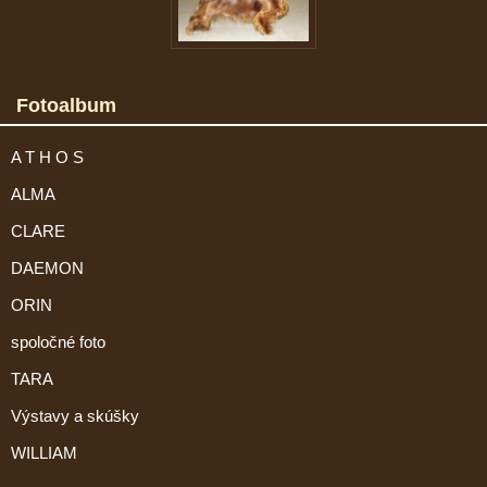
Fotoalbum
A T H O S
ALMA
CLARE
DAEMON
ORIN
spoločné foto
TARA
Výstavy a skúšky
WILLIAM