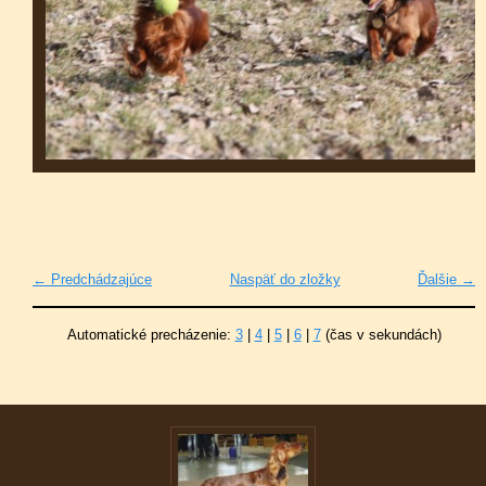
← Predchádzajúce
Naspäť do zložky
Ďalšie →
Automatické precházenie:
3
|
4
|
5
|
6
|
7
(čas v sekundách)