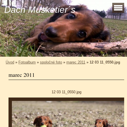
Dach Musketier´s
Úvod
»
Fotoalbum
»
spoločné foto
»
marec 2011
»
12 03 11_0550.jpg
marec 2011
12 03 11_0550.jpg