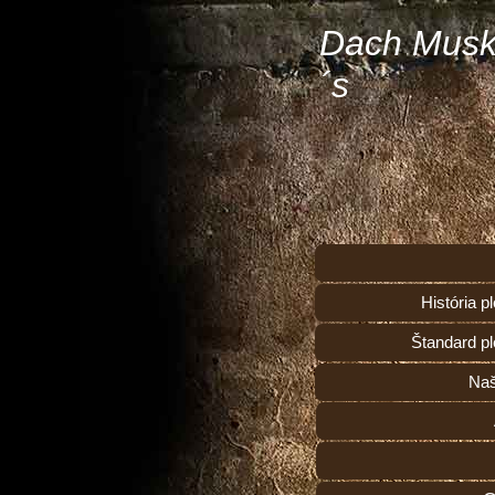
Dach Musk
´s
História 
Štandard p
Naš