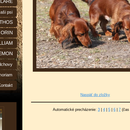
LARE
aši psi
THOS
ORIN
LLIAM
EMON
dchovy
moriam
Kontakt
Naspäť do zložky
Automatické precházenie:
3
|
4
|
5
|
6
|
7
(čas