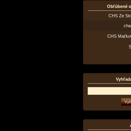
Obľúbené 
CHS Ze St
cha
CHS Maťko
Vyhľad