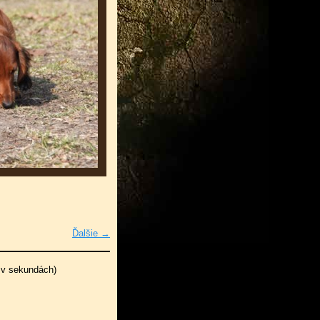
Ďalšie →
 v sekundách)