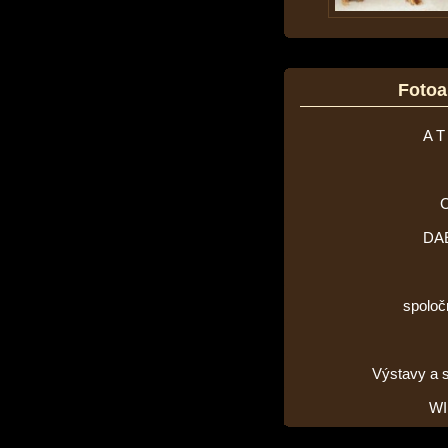
Foto
A T
DA
spoloč
Výstavy a 
WI