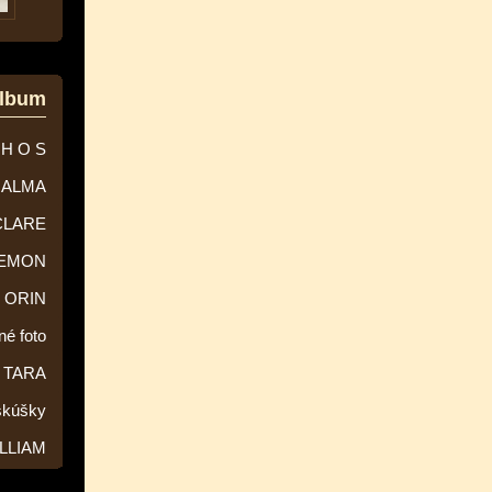
album
 H O S
ALMA
CLARE
EMON
ORIN
né foto
TARA
skúšky
LLIAM