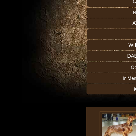
C
N
A
WI
DA
O
In Me