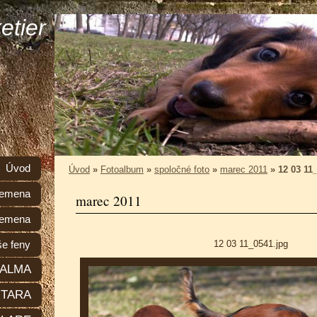
etier
Úvod
Úvod
»
Fotoalbum
»
spoločné foto
»
marec 2011
»
12 03 11
plemena
marec 2011
lemena
12 03 11_0541.jpg
e feny
ALMA
TARA