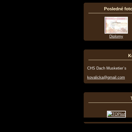
Posledné foto
Diplomy
K
CHS Dach Musketier´s
kovalicka@gmail.com