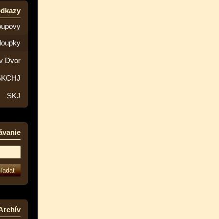
odkazy
oupovy
loupky
v Dvor
SKCHJ
SKJ
ávanie
Archív