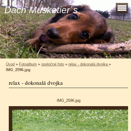
Dach Musketier´s
Úvod
»
Fotoalbum
»
spoločné foto
»
relax - dokonalá dvojka
»
IMG_2596.jpg
relax - dokonalá dvojka
IMG_2596.jpg