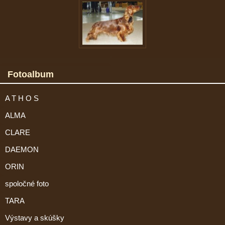
Fotoalbum
A T H O S
ALMA
CLARE
DAEMON
ORIN
spoločné foto
TARA
Výstavy a skúšky