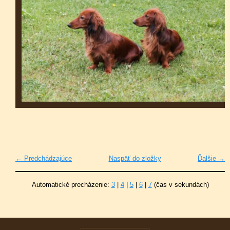
← Predchádzajúce
Naspäť do zložky
Ďalšie →
Automatické precházenie:
3
|
4
|
5
|
6
|
7
(čas v sekundách)