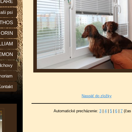
LARE
aši psi
THOS
ORIN
LLIAM
EMON
dchovy
moriam
Kontakt
Naspäť do zložky
Automatické precházenie:
3
|
4
|
5
|
6
|
7
(čas