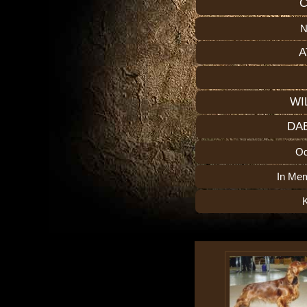
C
N
A
WI
DA
O
In Me