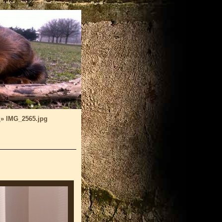
a
»
IMG_2565.jpg