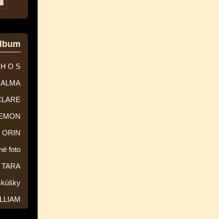
album
 H O S
ALMA
CLARE
EMON
ORIN
né foto
TARA
skúšky
LLIAM