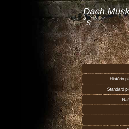
Dach Musk
´s
História 
Štandard p
Naš