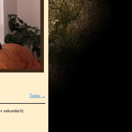
Ďalšie →
 v sekundách)