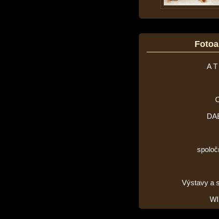
Foto
A T
DA
spoloč
Výstavy a 
WI