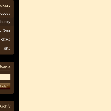
odkazy
oupovy
loupky
v Dvor
SKCHJ
SKJ
ávanie
Archív