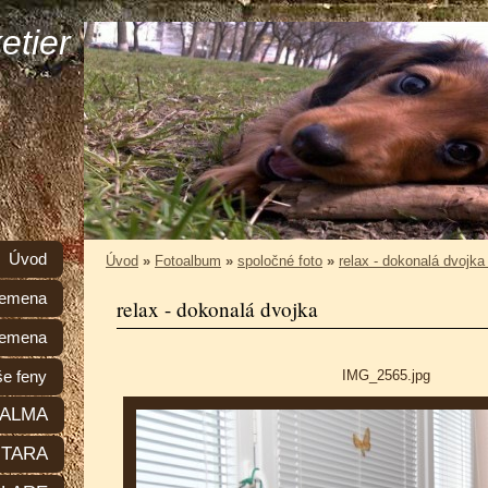
etier
Úvod
Úvod
»
Fotoalbum
»
spoločné foto
»
relax - dokonalá dvojk
plemena
relax - dokonalá dvojka
lemena
IMG_2565.jpg
e feny
ALMA
TARA