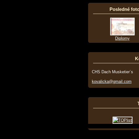
Posledné foto
Diplomy
K
CHS Dach Musketier´s
kovalicka@gmail.com