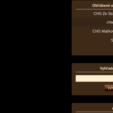
Obľúbené 
CHS Ze St
cha
CHS Maťko
Vyhľad